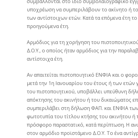
συμβάλλονται στο ίδιο συμβολαιογραφικό έγγρα
υποχρέωση να συμπεριλάβουν το ακίνητο ή το 
των αντίστοιχων ετών. Κατά τα επόμενα έτη το
προηγούμενα έτη.
Αρμόδιος για τη χορήγηση του πιστοποιητικού
Δ.Ο.Υ., ο οποίος ήταν αρμόδιος για την παραλ
αντίστοιχα έτη.
Αν απαιτείται πιστοποιητικό ΕΝΦΙΑ και ο φορ
μετά την 1η Ιανουαρίου του έτους ή των ετών γι
του πιστοποιητικού, υποβάλλει υπεύθυνη δήλω
απόκτησης του ακινήτου ή του δικαιώματος επ
συμπεριλάβει στη δήλωση ΦΑΠ. και ΕΝΦΙΑ των
φωτοτυπία του τίτλου κτήσης του ακινήτου ή 
πρόσφορο παραστατικό, κατά περίπτωση. Η α
στον αρμόδιο προϊστάμενο Δ.Ο.Υ. Το ένα αντί