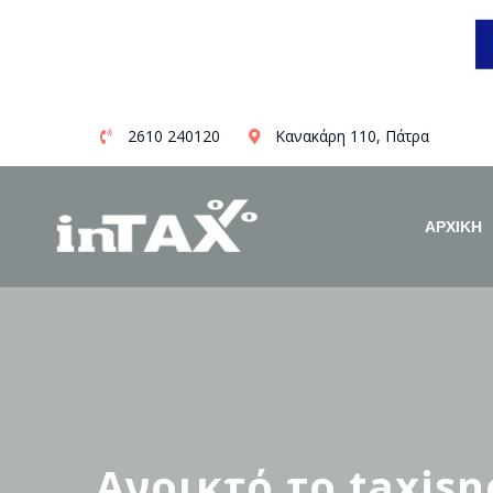
Skip
2610 240120
Κανακάρη 110, Πάτρα
to
content
ΑΡΧΙΚΗ
Ανοικτό το taxisn