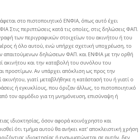
ράφεται στο πιστοποιητικό ΕΝΦΙΑ, όπως αυτό έχει
ΦΙΑ Στις περιπτώσεις κατά τις οποίες, στις δηλώσεις ΦΑΠ.
γραφή των περιγραφικών στοιχείων του ακινήτου ή του
 μέρος ή όλο αυτού, ενώ υπήρχε σχετική υποχρέωση, το
ων απαιτούμενων δηλώσεων ΦΑΠ. και ΕΝΦΙΑ με την ορθή
πί ακινήτου και την καταβολή του συνόλου του
ι προστίμων. Αν υπάρχει απόκλιση ως προς την
 ακινήτου, γιατί μεταβλήθηκε η κατάστασή του ή γιατί ο
σεις ή εγκυκλίους, που όριζαν άλλως, το πιστοποιητικό
 από τον αρμόδιο για τη μνημόνευση, επισύναψη ή
ιας ιδιοκτησίας, όσον αφορά κοινόχρηστο και
ισθεί ότι τμήμα αυτού θα ανήκει κατ’ αποκλειστική χρήση
ριζόντιας ιδιοκτησίας ή ενσωματώνεται σε αυτήν, δεν