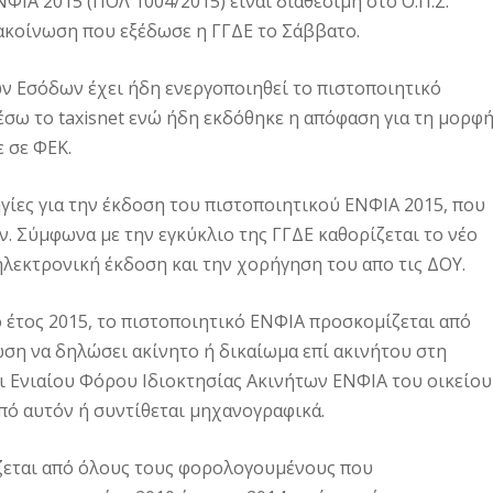
ΙΑ 2015 (ΠΟΛ 1004/2015) είναι διαθέσιμη στο Ο.Π.Σ.
ακοίνωση που εξέδωσε η ΓΓΔΕ το Σάββατο.
ν Εσόδων έχει ήδη ενεργοποιηθεί το πιστοποιητικό
έσω το taxisnet ενώ ήδη εκδόθηκε η απόφαση για τη μορφ
 σε ΦΕΚ.
ηγίες για την έκδοση του πιστοποιητικού ΕΝΦΙΑ 2015, που
ων. Σύμφωνα με την εγκύκλιο της ΓΓΔΕ καθορίζεται το νέο
 ηλεκτρονική έκδοση και την χορήγηση του απο τις ΔΟΥ.
 έτος 2015, το πιστοποιητικό ΕΝΦΙΑ προσκομίζεται από
ση να δηλώσει ακίνητο ή δικαίωμα επί ακινήτου στη
ι Ενιαίου Φόρου Ιδιοκτησίας Ακινήτων ΕΝΦΙΑ του οικείου
πό αυτόν ή συντίθεται μηχανογραφικά.
ίζεται από όλους τους φορολογουμένους που