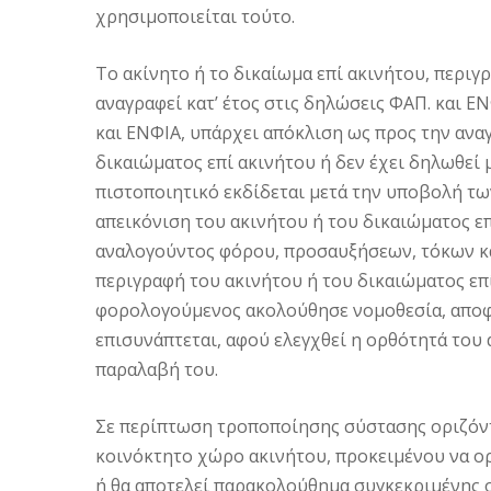
χρησιμοποιείται τούτο.
Το ακίνητο ή το δικαίωμα επί ακινήτου, περιγ
αναγραφεί κατ’ έτος στις δηλώσεις ΦΑΠ. και ΕΝ
και ΕΝΦΙΑ, υπάρχει απόκλιση ως προς την ανα
δικαιώματος επί ακινήτου ή δεν έχει δηλωθεί
πιστοποιητικό εκδίδεται μετά την υποβολή τ
απεικόνιση του ακινήτου ή του δικαιώματος ε
αναλογούντος φόρου, προσαυξήσεων, τόκων κα
περιγραφή του ακινήτου ή του δικαιώματος επί
φορολογούμενος ακολούθησε νομοθεσία, αποφά
επισυνάπτεται, αφού ελεγχθεί η ορθότητά του
παραλαβή του.
Σε περίπτωση τροποποίησης σύστασης οριζόντ
κοινόκτητο χώρο ακινήτου, προκειμένου να ορ
ή θα αποτελεί παρακολούθημα συγκεκριμένης ο