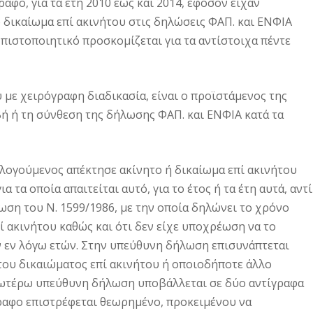
φο, για τα έτη 2010 έως και 2014, εφόσον είχαν
δικαίωμα επί ακινήτου στις δηλώσεις ΦΑΠ. και ΕΝΦΙΑ
 πιστοποιητικό προσκομίζεται για τα αντίστοιχα πέντε
 με χειρόγραφη διαδικασία, είναι ο προϊστάμενος της
αβή ή τη σύνθεση της δήλωσης ΦΑΠ. και ΕΝΦΙΑ κατά τα
ολογούμενος απέκτησε ακίνητο ή δικαίωμα επί ακινήτου
α τα οποία απαιτείται αυτό, για το έτος ή τα έτη αυτά, αντί
ση του Ν. 1599/1986, με την οποία δηλώνει το χρόνο
ί ακινήτου καθώς και ότι δεν είχε υποχρέωση να το
 εν λόγω ετών. Στην υπεύθυνη δήλωση επισυνάπτεται
του δικαιώματος επί ακινήτου ή οποιοδήποτε άλλο
νωτέρω υπεύθυνη δήλωση υποβάλλεται σε δύο αντίγραφα
γραφο επιστρέφεται θεωρημένο, προκειμένου να