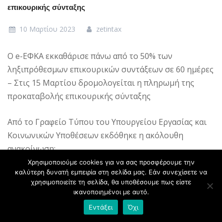
επικουρικής σύνταξης
10 Μαρτίου 2023
zetintax
Ο e-ΕΦΚΑ εκκαθάρισε πάνω από το 50% των
ληξιπρόθεσμων επικουρικών συντάξεων σε 60 ημέρες
– Στις 15 Μαρτίου δρομολογείται η πληρωμή της
προκαταβολής επικουρικής σύνταξης
Από το Γραφείο Τύπου του Υπουργείου Εργασίας και
Κοινωνικών Υποθέσεων εκδόθηκε η ακόλουθη
ανακοίνωση:
Χρησιμοποιούμε cookies για να σας προσφέρουμε την
καλύτερη δυνατή εμπειρία στη σελίδα μας. Εάν συνεχίσετε να
Στις 43.000 εκδόσεις επικουρικών συντάξεων –σε
χρησιμοποιείτε τη σελίδα, θα υποθέσουμε πως είστε
σύνολο 80.000 που εκκρεμούσαν μήνες ή και χρόνια
ικανοποιημένοι με αυτό.
και για τις οποίες έχει ήδη εκδοθεί η κύρια σύνταξη-
Εντάξει
Όχι
προχώρησε ο ΕΦΚΑ το διάστημα Ιανουαρίου-