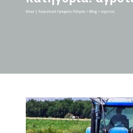
Intax | Λογιστικό Γραφείο Πάτρας
>
Blog
>
αγροτες