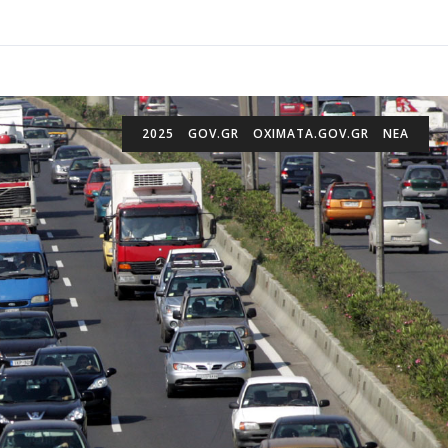
2025
GOV.GR
OXIMATA.GOV.GR
ΝΕΑ