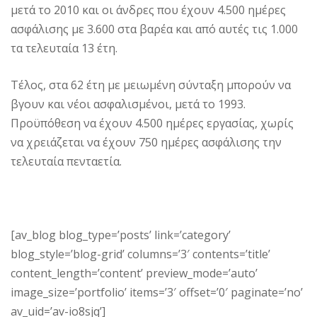
μετά το 2010 και οι άνδρες που έχουν 4.500 ημέρες
ασφάλισης με 3.600 στα βαρέα και από αυτές τις 1.000
τα τελευταία 13 έτη.
Τέλος, στα 62 έτη με μειωμένη σύνταξη μπορούν να
βγουν και νέοι ασφαλισμένοι, μετά το 1993.
Προϋπόθεση να έχουν 4.500 ημέρες εργασίας, χωρίς
να χρειάζεται να έχουν 750 ημέρες ασφάλισης την
τελευταία πενταετία.
[av_blog blog_type=’posts’ link=’category’
blog_style=’blog-grid’ columns=’3′ contents=’title’
content_length=’content’ preview_mode=’auto’
image_size=’portfolio’ items=’3′ offset=’0′ paginate=’no’
av_uid=’av-io8sjq’]