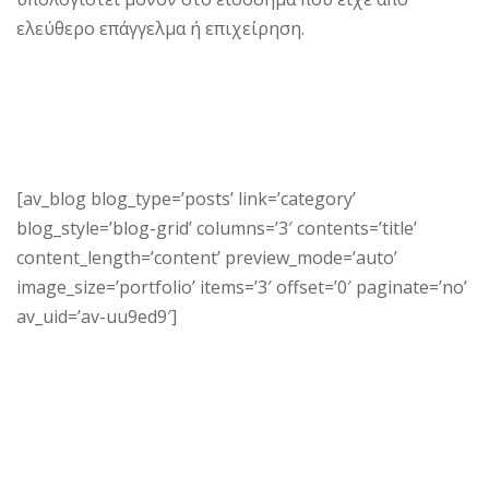
ελεύθερο επάγγελμα ή επιχείρηση.
[av_blog blog_type=’posts’ link=’category’
blog_style=’blog-grid’ columns=’3′ contents=’title’
content_length=’content’ preview_mode=’auto’
image_size=’portfolio’ items=’3′ offset=’0′ paginate=’no’
av_uid=’av-uu9ed9′]