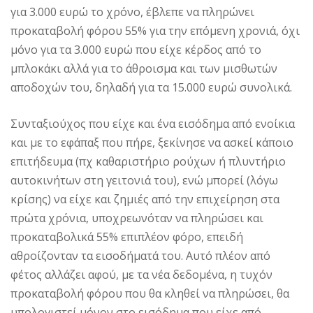
για 3.000 ευρώ το χρόνο, έβλεπε να πληρώνει
προκαταβολή φόρου 55% για την επόμενη χρονιά, όχι
μόνο για τα 3.000 ευρώ που είχε κέρδος από το
μπλοκάκι αλλά για το άθροισμα και των μισθωτών
αποδοχών του, δηλαδή για τα 15.000 ευρώ συνολικά.
Συνταξιούχος που είχε και ένα εισόδημα από ενοίκια
και με το εφάπαξ που πήρε, ξεκίνησε να ασκεί κάποιο
επιτήδευμα (πχ καθαριστήριο ρούχων ή πλυντήριο
αυτοκινήτων στη γειτονιά του), ενώ μπορεί (λόγω
κρίσης) να είχε και ζημιές από την επιχείρηση στα
πρώτα χρόνια, υποχρεωνόταν να πληρώσει και
προκαταβολικά 55% επιπλέον φόρο, επειδή
αθροίζονταν τα εισοδήματά του. Αυτό πλέον από
φέτος αλλάζει αφού, με τα νέα δεδομένα, η τυχόν
προκαταβολή φόρου που θα κληθεί να πληρώσει, θα
υπολογιστεί μόνον στο εισόδημα που είχε από