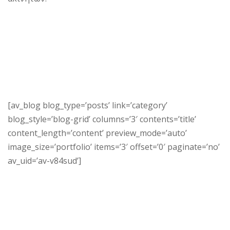
[av_blog blog_type=’posts’ link=’category’
blog_style=’blog-grid’ columns=’3′ contents=’title’
content_length=’content’ preview_mode=’auto’
image_size=’portfolio’ items=’3′ offset=’0′ paginate=’no’
av_uid=’av-v84sud’]