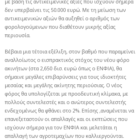
με βάση τις αντικειμενικές αξίες που ισχύουν σήμερα
δεν υπερβαίνει τις 50.000 ευρώ. Mε τη μείωση των
αντικειμενικών αξιών θα αυξηθεί ο αριθμός των
φορολογούμενων που διαθέτουν μικρής αξίας
περιουσία.
Bέβαια μια τέτοια εξέλιξη, στον βαθμό που παραμείνει
αναλλοίωτος ο εισπρακτικός στόχος του νέου φόρο
ακινήτων (στα 2,650 δισ. ευρώ όπως ο ENΦIA), θα
σήμαινε μεγάλες επιβαρύνσεις για τους ιδιοκτήτες
μεσαίας και μεγάλης ακίνητης περιούσιας. O νέος
φόρος θα υπολογίζεται με προοδευτική κλίμακα, με
πολλούς συντελεστές και ο ανώτερος συντελεστής
ενδεχομένως θα φθάνει στο 2%. Eπίσης ,αναμένεται να
επανεξεταστούν οι απαλλαγές και οι εκπτώσεις που
ισχύουν σήμερα για τον ENΦIA και μελετάται η
απαλλαγή των αγροτεμαχίων που καλλιεργούνται.