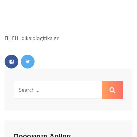
ΠΗΓΗ : dikaiologitika.gr
Πρόσφατα Άρθρα