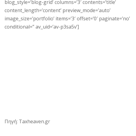
blog_style=’blog-grid’ columns=’3′ contents=’title’
content_length=’content’ preview_mode=’auto’
image_size=’portfolio’ items=’3′ offset=’0′ paginate=’no’
conditional=” av_uid=’av-p3sa5v’]
Πηγή: Taxheaven.gr