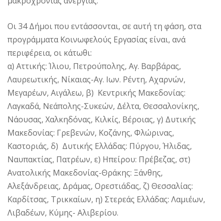
μακροχρόνιας ανεργίας.
Οι 34 Δήμοι που εντάσσονται, σε αυτή τη φάση, στα
προγράμματα Κοινωφελούς Εργασίας είναι, ανά
περιφέρεια, οι κάτωθι:
α) Αττικής: Ίλιου, Πετρούπολης, Αγ. Βαρβάρας,
Λαυρεωτικής, Νίκαιας-Αγ. Ιων. Ρέντη, Αχαρνών,
Μεγαρέων, Αιγάλεω, β) Κεντρικής Μακεδονίας:
Λαγκαδά, Νεάπολης-Συκεών, Δέλτα, Θεσσαλονίκης,
Νάουσας, Χαλκηδόνας, Κιλκίς, Βέροιας, γ) Δυτικής
Μακεδονίας: Γρεβενών, Κοζάνης, Φλώρινας,
Καστοριάς, δ) Δυτικής Ελλάδας: Πύργου, Ήλιδας,
Ναυπακτίας, Πατρέων, ε) Ηπείρου: Πρέβεζας, στ)
Ανατολικής Μακεδονίας-Θράκης: Ξάνθης,
Αλεξάνδρειας, Δράμας, Ορεστιάδας, ζ) Θεσσαλίας:
Καρδίτσας, Τρικκαίων, η) Στερεάς Ελλάδας: Λαμιέων,
Λιβαδέων, Κύμης- Αλιβερίου.