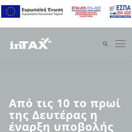
Skip
to
content
Aπό τις 10 το πρωί
της Δευτέρας η
έναρξη υποβολής