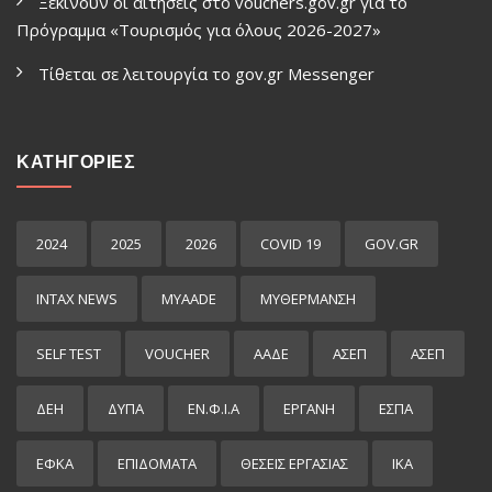
Ξεκινούν οι αιτήσεις στο vouchers.gov.gr για το
Πρόγραμμα «Τουρισμός για όλους 2026-2027»
Τίθεται σε λειτουργία το gov.gr Μessenger
ΚΑΤΗΓΟΡΙΕΣ
2024
2025
2026
COVID 19
GOV.GR
INTAX NEWS
MYAADE
MYΘΈΡΜΑΝΣΗ
SELF TEST
VOUCHER
ΑΑΔΕ
ΑΣΕΠ
ΑΣΕΠ
ΔΕΗ
ΔΥΠΑ
ΕΝ.Φ.Ι.Α
ΕΡΓΑΝΗ
ΕΣΠΑ
ΕΦΚΑ
ΕΠΙΔΌΜΑΤΑ
ΘΕΣΕΙΣ ΕΡΓΑΣΙΑΣ
ΙΚΑ