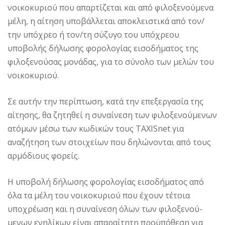
νοικοκυριού που απαρτίζεται και από φιλοξενούμενα
μέλη, η αίτηση υποβάλλεται αποκλειστι­κά από τον/
την υπόχρεο ή τον/τη σύζυγο του υπόχρε­ου
υποβολής δήλωσης φορολογίας εισοδήματος της
φιλοξενούσας μονάδας, για το σύνολο των μελών του
νοικοκυριού.
Σε αυτήν την περίπτωση, κατά την επε­ξεργασία της
αίτησης, θα ζητηθεί η συναίνεση των φιλοξενούμενων
ατόμων μέσω των κωδικών τους TAXISnet για
αναζήτηση των στοιχείων που δηλώνονται από τους
αρμόδιους φορείς.
Η υποβολή δήλωσης φορολογίας ει­σοδήματος από
όλα τα μέλη του νοικοκυριού που έχουν τέτοια
υποχρέωση και η συναίνεση όλων των φιλοξενού­
μενων ενηλίκων είναι απαραίτητη προϋπόθεση για