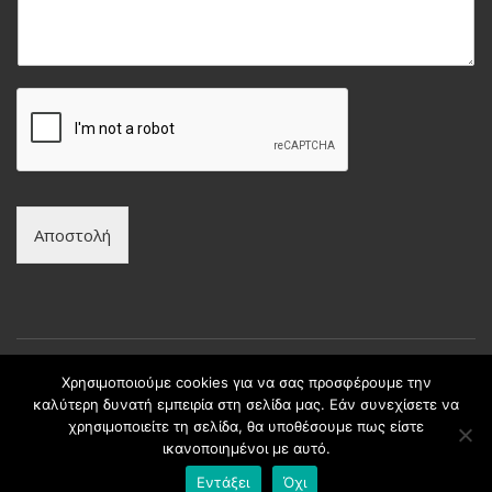
υ
ν
μ
υ
α
μ
*
ο
*
Αποστολή
Χρησιμοποιούμε cookies για να σας προσφέρουμε την
καλύτερη δυνατή εμπειρία στη σελίδα μας. Εάν συνεχίσετε να
Copyright © intax.gr All Rights Reserved. | Developed by
χρησιμοποιείτε τη σελίδα, θα υποθέσουμε πως είστε
Best Cybernetics
ικανοποιημένοι με αυτό.
Εντάξει
Όχι