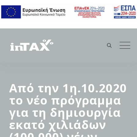
Skip
to
content
Από την 1η.10.2020
το νέο πρόγραμμα
για τη δημιουργία
εκατό χιλιάδων
(100.000) νέων