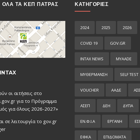
Ε ΟΛΑ ΤΑ ΚΕΠ ΠΑΤΡΑΣ
ΚΑΤΗΓΟΡΙΕΣ
2024
2025
2026
COVID 19
GOV.GR
INTAX NEWS
MYAADE
INTAX
MYΘΈΡΜΑΝΣΗ
SELF TEST
VOUCHER
ΑΑΔΕ
ΑΣ
ούν οι αιτήσεις στο
.gov.gr για το Πρόγραμμα
ΑΣΕΠ
ΔΕΗ
ΔΥΠΑ
μός για όλους 2026-2027»
αι σε λειτουργία το gov.gr
ΕΝ.Φ.Ι.Α
ΕΡΓΑΝΗ
ΕΣ
ger
ΕΦΚΑ
ΕΠΙΔΌΜΑΤΑ