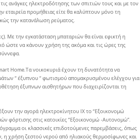
τις ανάγκες ηλεκτροδότησης των σπιτιών τους και με τον
ν εταιρεία προμήθειας είτε θα καλύπτουν μόνο τη
ικώς την κατανάλωση ρεύματος.
ς). Με την εγκατάσταση μπαταριών θα είναι εφικτή η
ό ώστε να κάνουν χρήση της ακόμα και τις ώρες της
σύννεφα.
Smart Home.Τα νοικοκυριά έχουν τη δυνατότητα να
άτων “ έξυπνου “ φωτισμού απομακρυσμένου ελέγχου για
ποθέτηση έξυπνων αισθητήρων που διαχειρίζονται τη
έξουν την αγορά ηλεκτροκίνητου ΙΧ το “Εξοικονομώ
ών φόρτισης στις κατοικίες “Eξοικονομώ -Αυτονομώ”.
ρόγραμμα οι κλασσικές επιδοτούμενες παρεμβάσεις, όπως
 η χρήση ζεστού νερού από ηλιακούς θερμοσίφωνες και