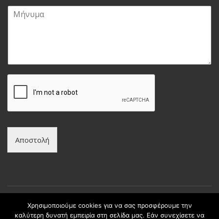
a
τ
Μ
i
ε
ή
l
π
ν
*
ώ
υ
ν
μ
υ
α
μ
*
ο
*
Αποστολή
Χρησιμοποιούμε cookies για να σας προσφέρουμε την
καλύτερη δυνατή εμπειρία στη σελίδα μας. Εάν συνεχίσετε να
Copyright © intax.gr All Rights Reserved. | Developed by