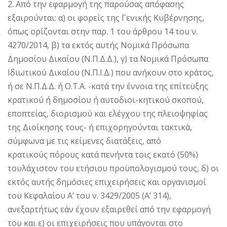
2. Από την εφαρμογή της παρούσας απόφασης
εξαιρούνται: α) οι φορείς της Γενικής Κυβέρνησης,
όπως ορίζονται στην παρ. 1 του άρθρου 14 του ν.
4270/2014, β) τα εκτός αυτής Νομικά Πρόσωπα
Δημοσίου Δικαίου (Ν.Π.Δ.Δ.), γ) τα Νομικά Πρόσωπα
Ιδιωτικού Δικαίου (Ν.Π.Ι.Δ.) που ανήκουν στο κράτος,
ή σε Ν.Π.Δ.Δ. ή Ο.Τ.Α. -κατά την έννοια της επίτευξης
κρατικού ή δημοσίου ή αυτοδιοι-κητικού σκοπού,
εποπτείας, διορισμού και ελέγχου της πλειοψηφίας
της Διοίκησης τους- ή επιχορηγούνται τακτικά,
σύμφωνα με τις κείμενες διατάξεις, από
κρατικούς πόρους κατά πενήντα τοις εκατό (50%)
τουλάχιστον του ετήσιου προϋπολογισμού τους, δ) οι
εκτός αυτής δημόσιες επιχειρήσεις και οργανισμοί
του Κεφαλαίου Α’ του ν. 3429/2005 (Α’ 314),
ανεξαρτήτως εάν έχουν εξαιρεθεί από την εφαρμογή
του και ε) οι επιχειρήσεις που υπάγονται στο