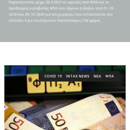
Παρατείνονται μέχρι 30.4.2021 οι οφειλές από ΦΠΑ και οι
προθεσμίες καταβολής ΦΠΑ που λήγουν ή έληξαν από 01-10-
2020 έως 30-10-2020 για επιχειρήσεις που εντάσσονται στο
επίπεδο 4 για τουλάχιστον δεκατέσσερις (14) ημέρες
COVID 19
INTAX NEWS
ΝΕΑ
ΦΠΑ