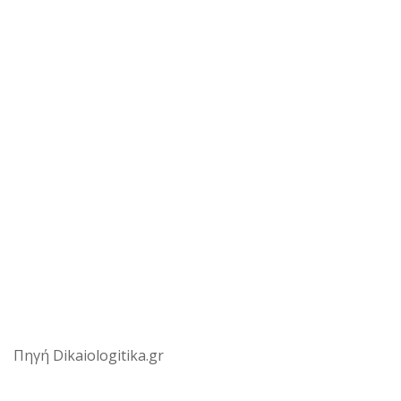
Πηγή Dikaiologitika.gr