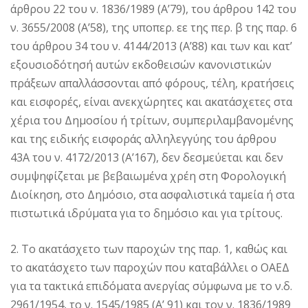
άρθρου 22 του ν. 1836/1989 (Α’79), του άρθρου 142 του
ν. 3655/2008 (Α’58), της υποπερ. εε της περ. β της παρ. 6
του άρθρου 34 του ν. 4144/2013 (Α’88) και των και κατ’
εξουσιοδότησή αυτών εκδοθεισών κανονιστικών
πράξεων απαλλάσσονται από φόρους, τέλη, κρατήσεις
και εισφορές, είναι ανεκχώρητες και ακατάσχετες στα
χέρια του Δημοσίου ή τρίτων, συμπεριλαμβανομένης
και της ειδικής εισφοράς αλληλεγγύης του άρθρου
43Α του ν. 4172/2013 (Α’167), δεν δεσμεύεται και δεν
συμψηφίζεται με βεβαιωμένα χρέη στη Φορολογική
Διοίκηση, στο Δημόσιο, στα ασφαλιστικά ταμεία ή στα
πιστωτικά ιδρύματα για το δημόσιο και για τρίτους.
2. Το ακατάσχετο των παροχών της παρ. 1, καθώς και
το ακατάσχετο των παροχών που καταβάλλει ο ΟΑΕΔ
για τα τακτικά επιδόματα ανεργίας σύμφωνα με το ν.δ.
2961/1954, το ν. 1545/1985 (Α’ 91) και τον ν. 1836/1989