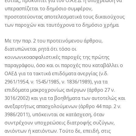
Εστίας, προκύπτει για τον Ο.Α.Ε.Δ. η υποχρέωση να
υπερασπίζεται το δημόσιο συμφέρον,
προστατεύοντας αποτελεσματικά τους δικαιούχους
των παροχών και ταυτόχρονα το δημόσιο χρήμα.
Με την παρ. 2 του προτεινόμενου άρθρου,
διατυπώνεται ρητά ότι τόσο οι
κοινωνικοασφαλιστικές παροχές της πρώτης
παραγράφου, όσο και οι παροχές που καταβάλλει ο
ΟΑΕΔ για τα τακτικά επιδόματα ανεργίας (ν.δ.
2961/1954, ν. 1545/1985, ν. 1836/1989), για τα
επιδόματα μακροχρονίως ανέργων (άρθρο 27 ν.
3016/2002) και για τα βοηθήματα των αυτοτελώς και
ανεξαρτήτως απασχολούμενων (άρθρο 44 παρ. 2 ν.
3986/2011), υπόκεινται σε κατάσχεση, όταν
συντρέχουν υποχρεώσεις διατροφής συζύγων,
ανιόντων ή κατιόντων. Τούτο δε, επειδή, στις