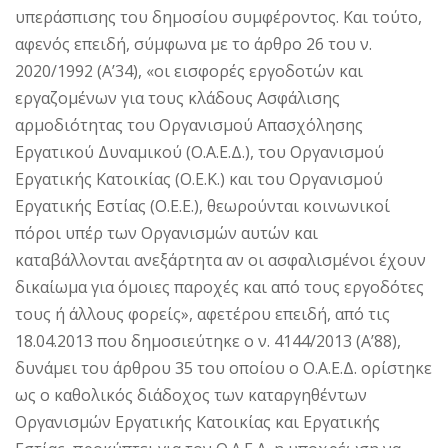
υπεράσπισης του δημοσίου συμφέροντος. Και τούτο,
αφενός επειδή, σύμφωνα με το άρθρο 26 του ν.
2020/1992 (Α’34), «οι εισφορές εργοδοτών και
εργαζομένων για τους κλάδους Ασφάλισης
αρμοδιότητας του Οργανισμού Απασχόλησης
Εργατικού Δυναμικού (Ο.Α.Ε.Δ.), του Οργανισμού
Εργατικής Κατοικίας (Ο.Ε.Κ.) και του Οργανισμού
Εργατικής Εστίας (Ο.Ε.Ε.), θεωρούνται κοινωνικοί
πόροι υπέρ των Οργανισμών αυτών και
καταβάλλονται ανεξάρτητα αν οι ασφαλισμένοι έχουν
δικαίωμα για όμοιες παροχές και από τους εργοδότες
τους ή άλλους φορείς», αφετέρου επειδή, από τις
18.04.2013 που δημοσιεύτηκε ο ν. 4144/2013 (Α’88),
δυνάμει του άρθρου 35 του οποίου ο Ο.Α.Ε.Δ. ορίστηκε
ως ο καθολικός διάδοχος των καταργηθέντων
Οργανισμών Εργατικής Κατοικίας και Εργατικής