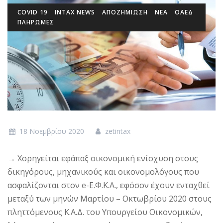
COVID 19
INTAX NEWS
ΑΠΟΖΗΜΙΩΣΗ
ΝΕΑ
ΟΑΕΔ
ΠΛΗΡΩΜΕΣ
18 Νοεμβρίου 2020
zetintax
→ Χορηγείται εφάπαξ οικονομική ενίσχυση στους
δικηγόρους, μηχανικούς και οικονομολόγους που
ασφαλίζονται στον e-Ε.Φ.Κ.Α., εφόσον έχουν ενταχθεί
μεταξύ των μηνών Μαρτίου – Οκτωβρίου 2020 στους
πληττόμενους Κ.Α.Δ. του Υπουργείου Οικονομικών,