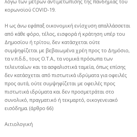
λόγω των μέτρων αντιμετώπισης της πανδημίας του
κορωνοϊού COVID-19.
Η ως άνω εφάπαξ οικονομική ενίσχυση απαλλάσσεται
από κάθε φόρο, τέλος, εισφορά ή κράτηση υπέρ του
Δημοσίου ή τρίτου, δεν κατάσχεται ούτε
συμψηφίζεται με βεβαιωμένα χρέη προς το Δημόσιο,
τα ν.π.δ.δ., τους Ο.Τ.Α., τα νομικά πρόσωπα των
τελευταίων και τα ασφαλιστικά ταμεία, όπως επίσης
δεν κατάσχεται από πιστωτικά ιδρύματα για οφειλές
προς αυτά, ούτε συμψηφίζεται με οφειλές προς
πιστωτικά ιδρύματα και δεν προσμετράται στο
συνολικό, πραγματικό ή τεκμαρτό, οικογενειακό
εισόδημα. (άρθρο 66)
Αιτιολογική