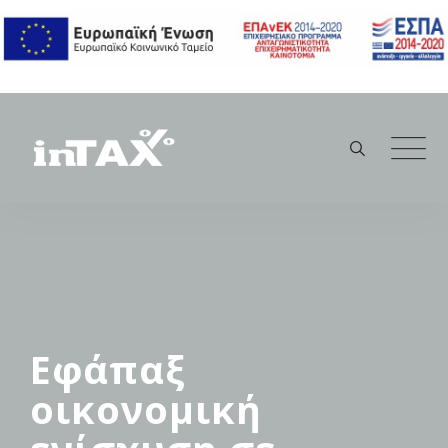
Skip
to
content
Εφάπαξ
οικονομική