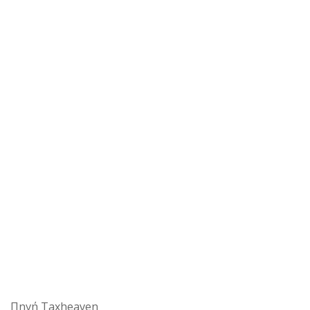
Πηγή Taxheaven