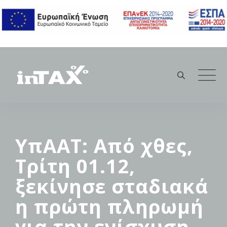
Skip
to
content
ΥπΑΑΤ: Από χθες,
Τρίτη 01.12,
ξεκίνησε σταδιακά
η πρώτη πληρωμή
για την ενίσχυση