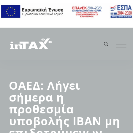
Skip
to
content
ΟΑΕΔ: Λήγει
σήμερα η
προθεσμία
υποβολής ΙΒΑΝ μη
επιδοτούμενων