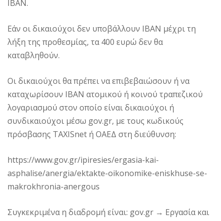
ΙΒΑΝ.
Εάν οι δικαιούχοι δεν υποβάλλουν ΙΒΑΝ μέχρι τη
λήξη της προθεσμίας, τα 400 ευρώ δεν θα
καταβληθούν.
Οι δικαιούχοι θα πρέπει να επιβεβαιώσουν ή να
καταχωρίσουν ΙΒΑΝ ατομικού ή κοινού τραπεζικού
λογαριασμού στον οποίο είναι δικαιούχοι ή
συνδικαιούχοι μέσω gov.gr, με τους κωδικούς
πρόσβασης TAXISnet ή ΟΑΕΔ στη διεύθυνση:
https://www.gov.gr/ipiresies/ergasia-kai-
asphalise/anergia/ektakte-oikonomike-eniskhuse-se-
makrokhronia-anergous
Συγκεκριμένα η διαδρομή είναι: gov.gr → Εργασία και