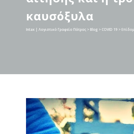
καυσόξυλα
Intax | Λογιστικό Γραφείο Πάτρας
>
Blog
>
COVID 19
>
Επίδομ