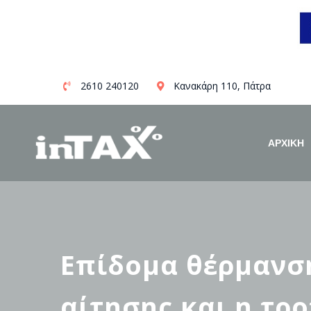
Skip
2610 240120
Κανακάρη 110, Πάτρα
to
content
ΑΡΧΙΚΗ
Επίδομα θέρμανση
αίτησης και η τρ