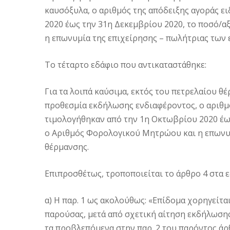
καυσόξυλα, ο αριθμός της απόδειξης αγοράς ε
2020 έως την 31η Δεκεμβρίου 2020, το ποσό/α
η επωνυμία της επιχείρησης – πωλήτριας των
Το τέταρτο εδάφιο που αντικαταστάθηκε:
Για τα λοιπά καύσιμα, εκτός του πετρελαίου 
προθεσμία εκδήλωσης ενδιαφέροντος, ο αριθμ
τιμολογήθηκαν από την 1η Οκτωβρίου 2020 έως
ο Αριθμός Φορολογικού Μητρώου και η επωνυμ
θέρμανσης.
Επιπροσθέτως, τροποποιείται το άρθρο 4 στα ε
α) Η παρ. 1 ως ακολούθως: «Επίδομα χορηγείτα
παρούσας, μετά από σχετική αίτηση εκδήλωσ
τα προβλεπόμενα στην παρ. 2 του παρόντος άρθ