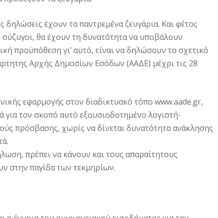
 δηλώσεις έχουν τα παντρεμένα ζευγάρια. Και φέτος
ι σύζυγοι, θα έχουν τη δυνατότητα να υποβάλουν
κή προϋπόθεση γι’ αυτό, είναι να δηλώσουν το σχετικό
άρτητης Αρχής Δημοσίων Εσόδων (ΑΑΔΕ) μέχρι τις 28
νικής εφαρμογής στον διαδικτυακό τόπο www.aade.gr,
κά για τον σκοπό αυτό εξουσιοδοτημένο λογιστή-
ούς πρόσβασης, χωρίς να δίνεται δυνατότητα ανάκλησης
ά.
λωση, πρέπει να κάνουν και τους απαραίτητους
υν στην παγίδα των τεκμηρίων.
ι η έννοια του οικογενειακού εισοδήματος για την