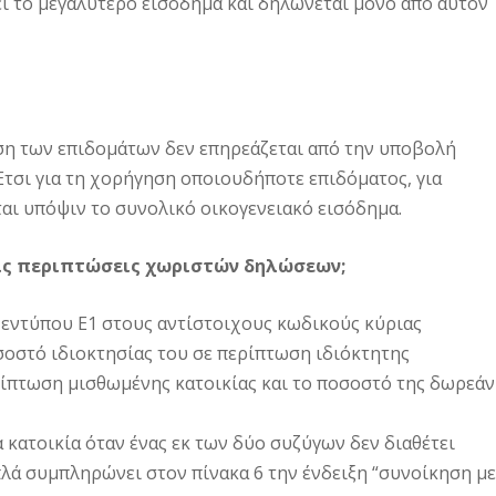
ει το μεγαλύτερο εισόδημα και δηλώνεται μόνο από αυτόν
ηση των επιδομάτων δεν επηρεάζεται από την υποβολή
τσι για τη χορήγηση οποιουδήποτε επιδόματος, για
αι υπόψιν το συνολικό οικογενειακό εισόδημα.
τις περιπτώσεις χωριστών δηλώσεων;
υ εντύπου Ε1 στους αντίστοιχους κωδικούς κύριας
σοστό ιδιοκτησίας του σε περίπτωση ιδιόκτητης
ρίπτωση μισθωμένης κατοικίας και το ποσοστό της δωρεάν
κατοικία όταν ένας εκ των δύο συζύγων δεν διαθέτει
λά συμπληρώνει στον πίνακα 6 την ένδειξη “συνοίκηση με