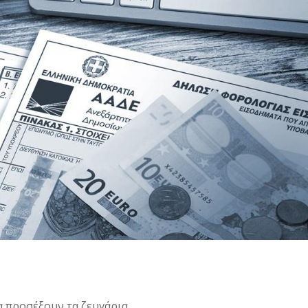
α προσέξουν τα ζευγάρια.