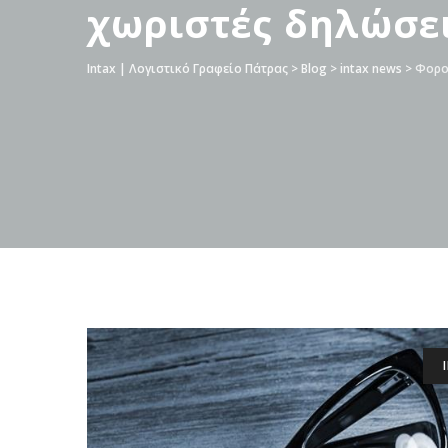
χωριστές δηλώσε
Intax | Λογιστικό Γραφείο Πάτρας
>
Blog
>
intax news
>
Φορολ