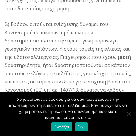
Ο έλεγχος της εν λόγω προϋπόθεσης γίνεται και σε
επίπεδο ενιαίας επιχείρησης.
β) Εφόσον αιτούνται ενίσχυσης δυνάμει του
Κανονισμού de minimis, πρέπει να μην
δραστηριοποιούνται στην πρωτογενή παραγωγή
γεωργικών προϊόντων, ή στους τομείς της αλιείας και
της υδατοκαλλιέργειας. Επιχειρήσεις που έχουν μικτή
δραστηριότητα, ήτοι δραστηριοποιούνται σε κάποιον
από τους εν λόγω μη επιλέξιμους για ενίσχυση τομείς,
και επίσης σε τομέα επιλέξιμο για ενίσχυση βάσει του
Κανονισμού (ΕΕ) υπ’ αρ. 1407/13, δύναται να λάβουν
ενίσχυση στο πλαίσιο της παρούσας δυνάμει του εν
Χρησιμοποιούμε cookies για να σας προσφέρουμε την
λόγω Κανονισμού για την επιλέξιμη δρα-στηριότητά
καλύτερη δυνατή εμπειρία στη σελίδα μας. Εάν συνεχίσετε να
χρησιμοποιείτε τη σελίδα, θα υποθέσουμε πως είστε
τους, με τις εξής προϋποθέσεις:
ικανοποιημένοι με αυτό.
Εντάξει
Όχι
αα) η εν λόγω δραστηριότητα εμφανίζει τα μεγαλύτερα