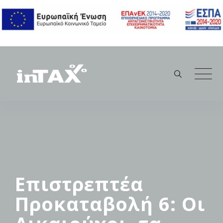
Skip
to
content
Επιστρεπτέα
Προκαταβολή 6: Οι