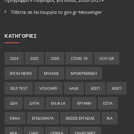
Πρόγραμμα «Τουρισμός για όλους 2026-2027»
Τίθεται σε λειτουργία το gov.gr Μessenger
ΚΑΤΗΓΟΡΙΕΣ
2024
2025
2026
COVID 19
GOV.GR
INTAX NEWS
MYAADE
MYΘΈΡΜΑΝΣΗ
SELF TEST
VOUCHER
ΑΑΔΕ
ΑΣΕΠ
ΑΣΕΠ
ΔΕΗ
ΔΥΠΑ
ΕΝ.Φ.Ι.Α
ΕΡΓΑΝΗ
ΕΣΠΑ
ΕΦΚΑ
ΕΠΙΔΌΜΑΤΑ
ΘΕΣΕΙΣ ΕΡΓΑΣΙΑΣ
ΙΚΑ
ΝΕΑ
ΟΑΕΕ
ΟΠΕΚΑ
ΠΛΗΡΩΜΕΣ