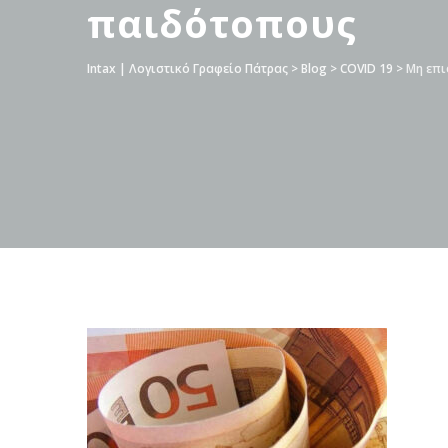
παιδότοπους
Intax | Λογιστικό Γραφείο Πάτρας
>
Blog
>
COVID 19
>
Μη επι