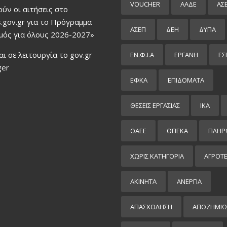
VOUCHER
ΑΑΔΕ
ΑΣ
ούν οι αιτήσεις στο
.gov.gr για το Πρόγραμμα
ΑΣΕΠ
ΔΕΗ
ΔΥΠΑ
μός για όλους 2026-2027»
αι σε λειτουργία το gov.gr
ΕΝ.Φ.Ι.Α
ΕΡΓΑΝΗ
ΕΣ
ger
ΕΦΚΑ
ΕΠΙΔΌΜΑΤΑ
ΘΕΣΕΙΣ ΕΡΓΑΣΙΑΣ
ΙΚΑ
ΟΑΕΕ
ΟΠΕΚΑ
ΠΛΗΡ
ΧΩΡΊΣ ΚΑΤΗΓΟΡΊΑ
ΑΓΡΟΤ
ΑΚΙΝΗΤΑ
ΑΝΕΡΓΙΑ
ΑΠΑΣΧΟΛΗΣΗ
ΑΠΟΖΗΜΙΩ