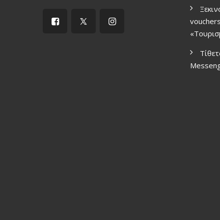
Ξεκιν
vouchers
«Τουρισ
Τίθετ
Μessen