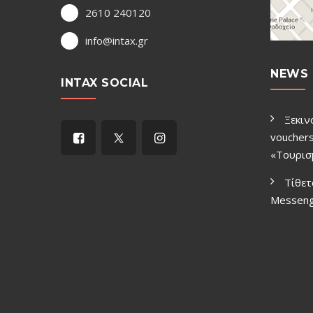
2610 240120
info@intax.gr
NEWS 
INTAX SOCIAL
Ξεκιν
vouchers
«Τουρισ
Τίθετ
Μessen