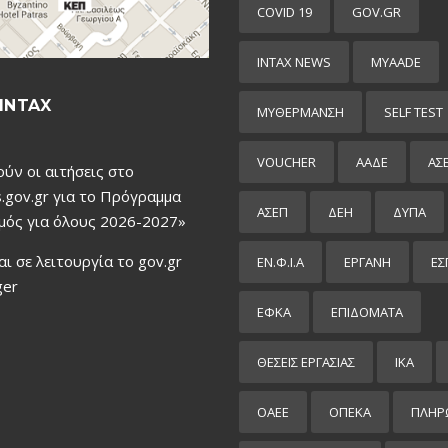
COVID 19
GOV.GR
INTAX NEWS
MYAADE
INTAX
MYΘΈΡΜΑΝΣΗ
SELF TEST
VOUCHER
ΑΑΔΕ
ΑΣ
ούν οι αιτήσεις στο
.gov.gr για το Πρόγραμμα
ΑΣΕΠ
ΔΕΗ
ΔΥΠΑ
μός για όλους 2026-2027»
αι σε λειτουργία το gov.gr
ΕΝ.Φ.Ι.Α
ΕΡΓΑΝΗ
ΕΣ
ger
ΕΦΚΑ
ΕΠΙΔΌΜΑΤΑ
ΘΕΣΕΙΣ ΕΡΓΑΣΙΑΣ
ΙΚΑ
ΟΑΕΕ
ΟΠΕΚΑ
ΠΛΗΡ