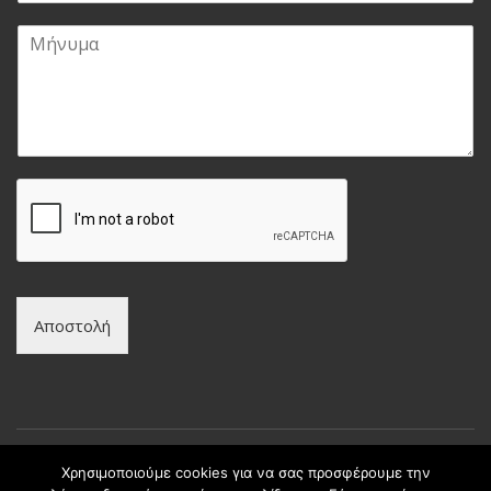
a
τ
Μ
i
ε
ή
l
π
ν
*
ώ
υ
ν
μ
υ
α
μ
*
ο
*
Αποστολή
Χρησιμοποιούμε cookies για να σας προσφέρουμε την