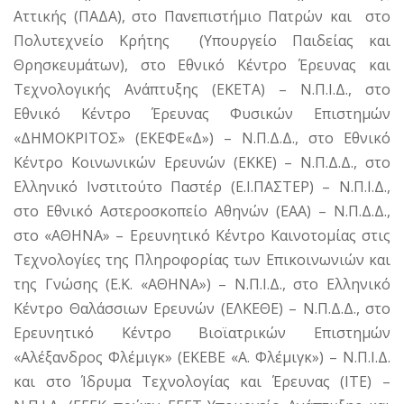
Αττικής (ΠΑΔΑ), στο Πανεπιστήμιο Πατρών και στο
Πολυτεχνείο Κρήτης (Υπουργείο Παιδείας και
Θρησκευμάτων), στο Εθνικό Κέντρο Έρευνας και
Τεχνολογικής Ανάπτυξης (ΕΚΕΤΑ) – Ν.Π.Ι.Δ., στο
Εθνικό Κέντρο Έρευνας Φυσικών Επιστημών
«ΔΗΜΟΚΡΙΤΟΣ» (ΕΚΕΦΕ«Δ») – Ν.Π.Δ.Δ., στο Εθνικό
Κέντρο Κοινωνικών Ερευνών (ΕΚΚΕ) – Ν.Π.Δ.Δ., στο
Ελληνικό Ινστιτούτο Παστέρ (Ε.Ι.ΠΑΣΤΕΡ) – Ν.Π.Ι.Δ.,
στο Εθνικό Αστεροσκοπείο Αθηνών (ΕΑΑ) – Ν.Π.Δ.Δ.,
στο «ΑΘΗΝΑ» – Ερευνητικό Κέντρο Καινοτομίας στις
Τεχνολογίες της Πληροφορίας των Επικοινωνιών και
της Γνώσης (Ε.Κ. «ΑΘΗΝΑ») – Ν.Π.Ι.Δ., στο Ελληνικό
Κέντρο Θαλάσσιων Ερευνών (ΕΛΚΕΘΕ) – Ν.Π.Δ.Δ., στο
Ερευνητικό Κέντρο Βιοϊατρικών Επιστημών
«Αλέξανδρος Φλέμιγκ» (ΕΚΕΒΕ «Α. Φλέμιγκ») – Ν.Π.Ι.Δ.
και στο Ίδρυμα Τεχνολογίας και Έρευνας (ΙΤΕ) –