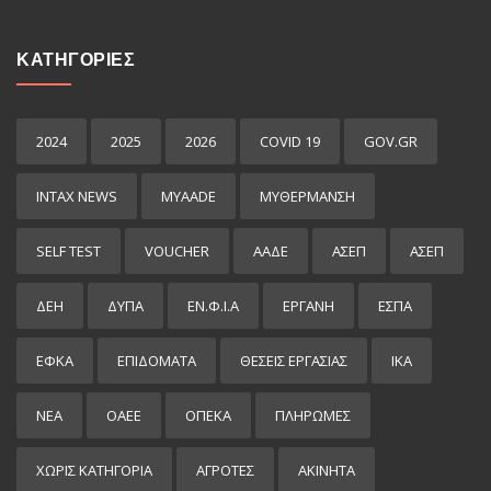
ΚΑΤΗΓΟΡΙΕΣ
2024
2025
2026
COVID 19
GOV.GR
INTAX NEWS
MYAADE
MYΘΈΡΜΑΝΣΗ
SELF TEST
VOUCHER
ΑΑΔΕ
ΑΣΕΠ
ΑΣΕΠ
ΔΕΗ
ΔΥΠΑ
ΕΝ.Φ.Ι.Α
ΕΡΓΑΝΗ
ΕΣΠΑ
ΕΦΚΑ
ΕΠΙΔΌΜΑΤΑ
ΘΕΣΕΙΣ ΕΡΓΑΣΙΑΣ
ΙΚΑ
ΝΕΑ
ΟΑΕΕ
ΟΠΕΚΑ
ΠΛΗΡΩΜΕΣ
ΧΩΡΊΣ ΚΑΤΗΓΟΡΊΑ
ΑΓΡΟΤΕΣ
ΑΚΙΝΗΤΑ