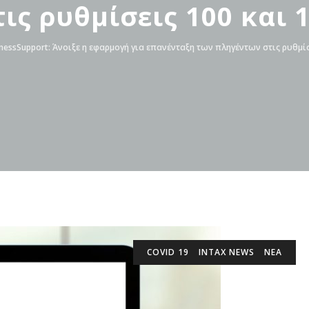
ις ρυθμίσεις 100 και 
nessSupport: Άνοιξε η εφαρμογή για επανένταξη των πληγέντων στις ρυθμί
COVID 19
INTAX NEWS
ΝΕΑ