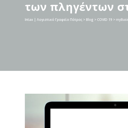
των πληγέντων στ
Intax | Λογιστικό Γραφείο Πάτρας
>
Blog
>
COVID 19
>
myBusi