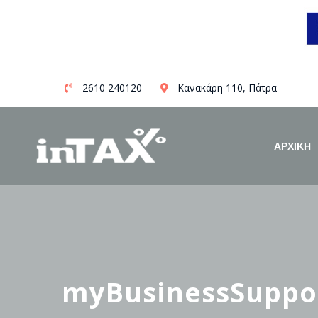
Skip
2610 240120
Κανακάρη 110, Πάτρα
to
content
ΑΡΧΙΚΗ
myBusinessSuppor