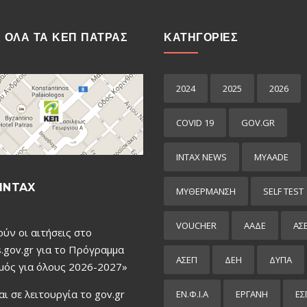
Ε ΟΛΑ ΤΑ ΚΕΠ ΠΑΤΡΑΣ
ΚΑΤΗΓΟΡΙΕΣ
2024
2025
2026
COVID 19
GOV.GR
INTAX NEWS
MYAADE
INTAX
MYΘΈΡΜΑΝΣΗ
SELF TEST
VOUCHER
ΑΑΔΕ
ΑΣ
ούν οι αιτήσεις στο
.gov.gr για το Πρόγραμμα
ΑΣΕΠ
ΔΕΗ
ΔΥΠΑ
μός για όλους 2026-2027»
αι σε λειτουργία το gov.gr
ΕΝ.Φ.Ι.Α
ΕΡΓΑΝΗ
ΕΣ