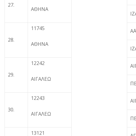
27.
ΑΘΗΝΑ
Ι
11745
Α
28.
ΑΘΗΝΑ
Ι
12242
ΑΙ
29.
ΑΙΓΑΛΕΩ
ΠΕ
12243
ΑΙ
30.
ΑΙΓΑΛΕΩ
ΠΕ
13121
Α