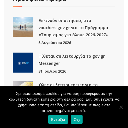
Ξεκινούν οι αιτήσεις στο
vouchers.gov.gr για το Πρόγραμμα
«Τουρισμός για όλους 2026-2027»
5 Αυγούστου 2026
Τίθεται σε λειτουργία το gov.gr
Μessenger
31 Ιουλίου 2026
Όλες οι λεπτομέρειες για το
έκτακτο επίδομα 150 ευρώ ανά
Χρησιμοποιούμε cookies για να σας προσφέρουμε την
παιδί και για τη διεύρυνση της
καλύτερη δυνατή εμπειρία στη σελίδα μας. Εάν συνεχίσετε να
χρησιμοποιείτε τη σελίδα, θα υποθέσουμε πως είστε
ενίσχυσης των 300 ευρώ για
ικανοποιημένοι με αυτό.
ευάλωτες κοινωνικές ομάδες
Εντάξει
Όχι
17 Ιουνίου 2026