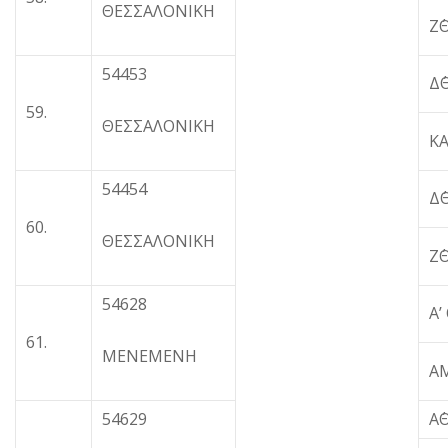
ΘΕΣΣΑΛΟΝΙΚΗ
Ζ΄
54453
Δ
59.
ΘΕΣΣΑΛΟΝΙΚΗ
Κ
54454
Δ
60.
ΘΕΣΣΑΛΟΝΙΚΗ
Ζ΄
54628
A’
61.
MENEMENH
Α
54629
Α΄