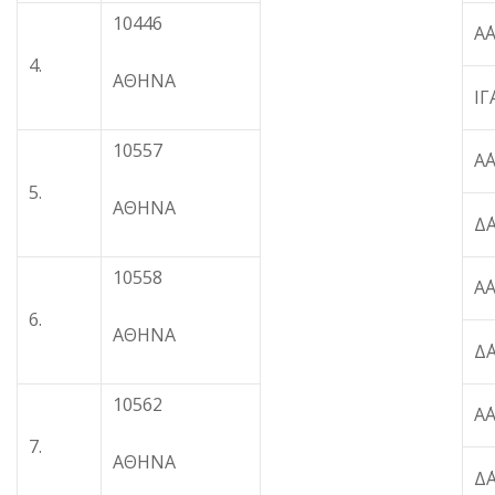
10446
Α
4.
ΑΘΗΝΑ
Ι
10557
Α
5.
ΑΘΗΝΑ
Δ
10558
Α
6.
ΑΘΗΝΑ
Δ
10562
Α
7.
ΑΘΗΝΑ
Δ