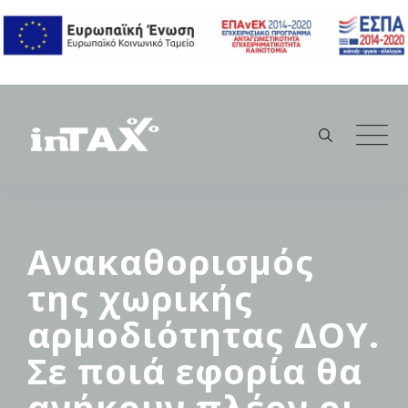
Skip
to
content
Ανακαθορισμός
της χωρικής
αρμοδιότητας ΔΟΥ.
Σε ποιά εφορία θα
ανήκουν πλέον οι