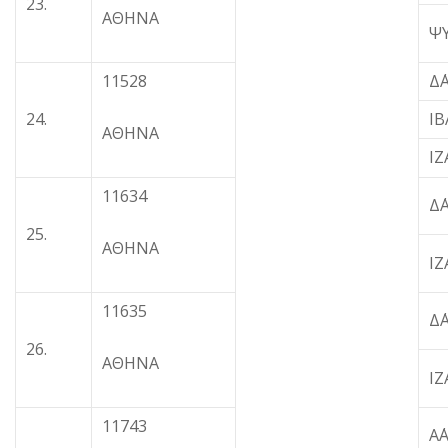
23.
ΑΘΗΝΑ
Ψ
11528
Δ
24.
Ι
ΑΘΗΝΑ
Ι
11634
Δ
25.
ΑΘΗΝΑ
Ι
11635
Δ
26.
ΑΘΗΝΑ
Ι
11743
Α