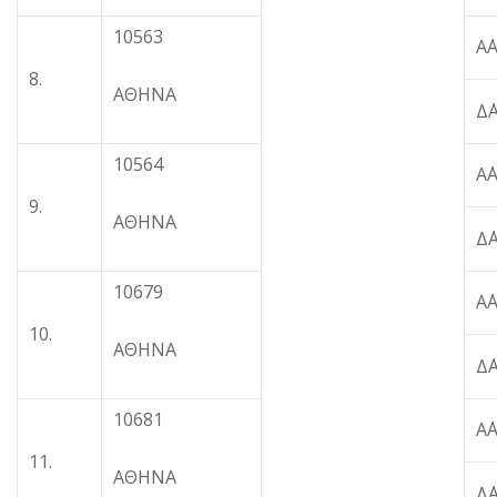
10563
Α
8.
ΑΘΗΝΑ
Δ
10564
Α
9.
ΑΘΗΝΑ
Δ
10679
Α
10.
ΑΘΗΝΑ
Δ
10681
Α
11.
ΑΘΗΝΑ
Δ