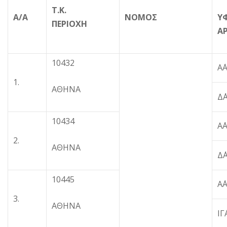
Τ.Κ.
Α/Α
ΝΟΜΟΣ
Υ
ΠΕΡΙΟΧΗ
Α
10432
Α
1.
ΑΘΗΝΑ
Δ
10434
Α
2.
ΑΘΗΝΑ
Δ
10445
Α
3.
ΑΘΗΝΑ
Ι