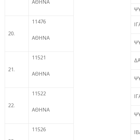
ΑΘΗΝΑ
Ψ
11476
Ι
20.
ΑΘΗΝΑ
Ψ
11521
Δ
21.
ΑΘΗΝΑ
Ψ
11522
Ι
22.
ΑΘΗΝΑ
Ψ
11526
Ι