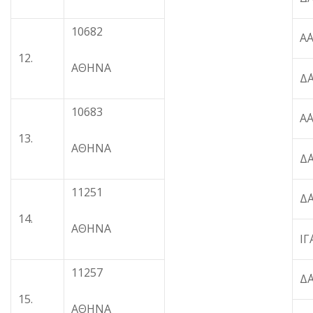
10682
Α
12.
ΑΘΗΝΑ
Δ
10683
Α
13.
ΑΘΗΝΑ
Δ
11251
Δ
14.
ΑΘΗΝΑ
Ι
11257
Δ
15.
ΑΘΗΝΑ