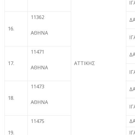
Ι
11362
Δ
16.
ΑΘΗΝΑ
Ι
11471
Δ
17.
ΑΤΤΙΚΗΣ
ΑΘΗΝΑ
Ι
11473
Δ
18.
ΑΘΗΝΑ
Ι
11475
Δ
19.
Ι