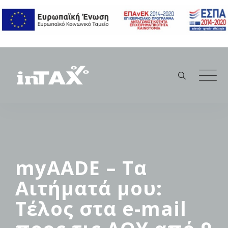
Skip
to
content
myAADE – Τα
Αιτήματά μου:
Τέλος στα e-mail