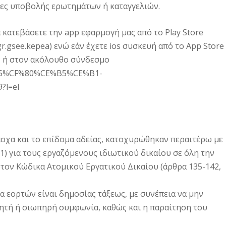
μες υποβολής ερωτημάτων ή καταγγελιών.
 κατεβάσετε την app εφαρμογή μας από το Play Store
=gr.gsee.kepea) ενώ εάν έχετε ios συσκευή από το App Store
» ή στον ακόλουθο σύνδεσμο
%B5%CF%80%CE%B5%CE%B1-
l=el
σχα και το επίδομα αδείας, κατοχυρώθηκαν περαιτέρω με
1) για τους εργαζόμενους ιδιωτικού δικαίου σε όλη την
στον Κώδικα Ατομικού Εργατικού Δικαίου (άρθρα 135-142,
ρα εορτών είναι δημοσίας τάξεως, με συνέπεια να μην
 ρητή ή σιωπηρή συμφωνία, καθώς και η παραίτηση του