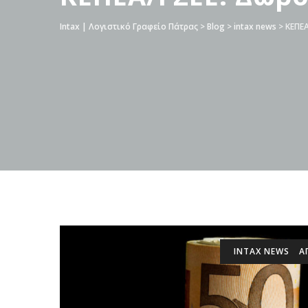
Intax | Λογιστικό Γραφείο Πάτρας
>
Blog
>
intax news
>
ΚΕΠΕ
INTAX NEWS
Α