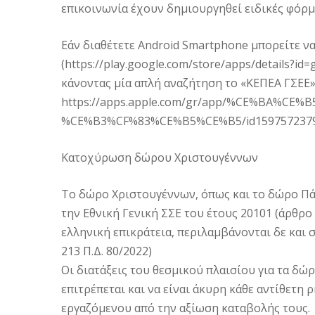
επικοινωνία έχουν δημιουργηθεί ειδικές φόρ
Εάν διαθέτετε Android Smartphone μπορείτε να
(https://play.google.com/store/apps/details?id
κάνοντας μία απλή αναζήτηση το «ΚΕΠΕΑ ΓΣΕΕ
https://apps.apple.com/gr/app/%CE%BA%CE
%CE%B3%CF%83%CE%B5%CE%B5/id1597572379?
Κατοχύρωση δώρου Χριστουγέννων
Το δώρο Χριστουγέννων, όπως και το δώρο Πά
την Εθνική Γενική ΣΣΕ του έτους 20101 (άρθρο 
ελληνική επικράτεια, περιλαμβάνονται δε και 
213 Π.Δ. 80/2022)
Οι διατάξεις του θεσμικού πλαισίου για τα δώ
επιτρέπεται και να είναι άκυρη κάθε αντίθετη
εργαζόμενου από την αξίωση καταβολής τους.