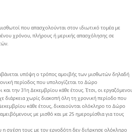
μισθωτοί που απασχολούνται στον ιδιωτικό τομέα με
μένου χρόνου, πλήρους ή μερικής απασχόλησης σε
τών.
μβάνεται υπόψη ο τρόπος αμοιβής των μισθωτών δηλαδή
χρονική περίοδος που υπολογίζεται το Δώρο
 και την 31η Δεκεμβρίου κάθε έτους. Έτσι, οι εργαζόμενοι
ίχε διάρκεια χωρίς διακοπή όλη τη χρονική περίοδο που
Δεκεμβρίου κάθε έτους, δικαιούνται ολόκληρο το Δώρο
ς αμειβόμενους με μισθό και με 25 ημερομίσθια για τους
 η σχέση τους με τον εργοδότη δεν διήρκησε ολόκληρο