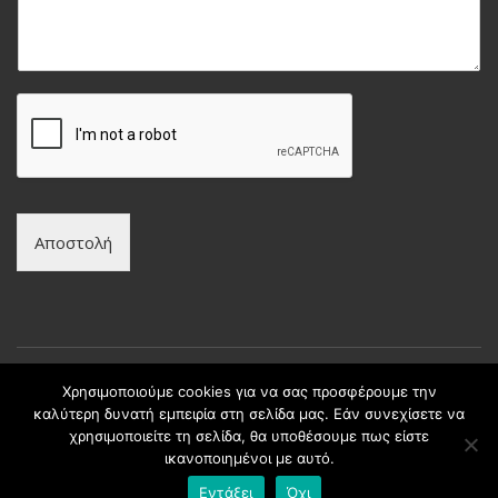
υ
ν
μ
υ
α
μ
*
ο
*
Αποστολή
Χρησιμοποιούμε cookies για να σας προσφέρουμε την
καλύτερη δυνατή εμπειρία στη σελίδα μας. Εάν συνεχίσετε να
Copyright © intax.gr All Rights Reserved. | Developed by
χρησιμοποιείτε τη σελίδα, θα υποθέσουμε πως είστε
Best Cybernetics
ικανοποιημένοι με αυτό.
Εντάξει
Όχι