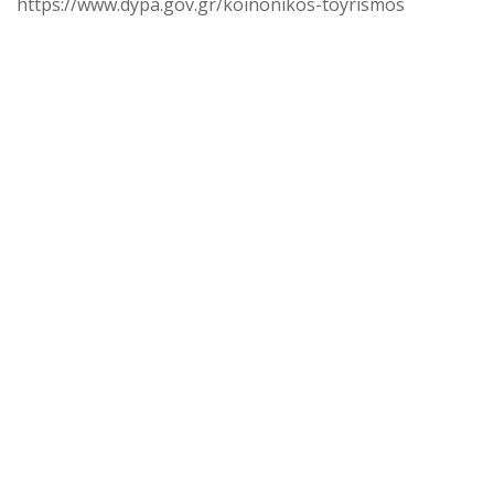
https://www.dypa.gov.gr/koinonikos-toyrismos