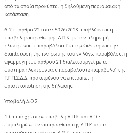
από τα οποία προκύπτει η δηλούμενη περιουσιακή
κατάσταση.
6. Στο άρθρο 22 του ν. 5026/2023 προβλέπεται η
υποβολή εκπρόθεσμης Δ.Π.Κ. με την πληρωμή
ηλεκτρονικού παραβόλου. Για την έκδοση και την
διαπίστωση της πληρωμής του εν λόγω παραβόλου, η
εφαρμογή του άρθρου 21 διαλειτουργεί με το
σύστημα ηλεκτρονικού παραβόλου (e-παράβολο) της
Γ.Γ.Π.Σ.Δ.Δ. προκειμένου να επιτραπεί η
οριστικοποίηση της δήλωσης.
Υποβολή Δ.Ο.Σ.
1. Οι υπόχρεοι σε υποβολή Δ.Π.Κ. και Δ.Ο.Σ.
συμπληρώνουν επιπρόσθετα της Δ.Π.Κ. και τα
απαιτούμενα πεδία της Δ.Ο.Σ. πριν την