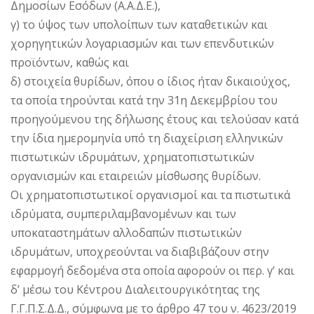
Δημοσίων Εσόδων (Α.Α.Δ.Ε.),
γ) το ύψος των υπολοίπων των καταθετικών και
χορηγητικών λογαριασμών και των επενδυτικών
προϊόντων, καθώς και
δ) στοιχεία θυρίδων, όπου ο ίδιος ήταν δικαιούχος,
τα οποία τηρούνται κατά την 31η Δεκεμβρίου του
προηγούμενου της δήλωσης έτους και τελούσαν κατά
την ίδια ημερομηνία υπό τη διαχείριση ελληνικών
πιστωτικών ιδρυμάτων, χρηματοπιστωτικών
οργανισμών και εταιρειών μίσθωσης θυρίδων.
Οι χρηματοπιστωτικοί οργανισμοί και τα πιστωτικά
ιδρύματα, συμπεριλαμβανομένων και των
υποκαταστημάτων αλλοδαπών πιστωτικών
ιδρυμάτων, υποχρεούνται να διαβιβάζουν στην
εφαρμογή δεδομένα στα οποία αφορούν οι περ. γ’ και
δ’ μέσω του Κέντρου Διαλειτουργικότητας της
Γ.Γ.Π.Σ.Δ.Δ., σύμφωνα με το άρθρο 47 του ν. 4623/2019