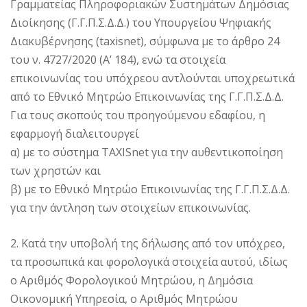
Γραμματείας Πληροφοριακών Συστημάτων Δημόσιας
Διοίκησης (Γ.Γ.Π.Σ.Δ.Δ.) του Υπουργείου Ψηφιακής
Διακυβέρνησης (taxisnet), σύμφωνα με το άρθρο 24
του ν. 4727/2020 (Α’ 184), ενώ τα στοιχεία
επικοινωνίας του υπόχρεου αντλούνται υποχρεωτικά
από το Εθνικό Μητρώο Επικοινωνίας της Γ.Γ.Π.Σ.Δ.Δ.
Για τους σκοπούς του προηγούμενου εδαφίου, η
εφαρμογή διαλειτουργεί
α) με το σύστημα TAXISnet για την αυθεντικοποίηση
των χρηστών και
β) με το Εθνικό Μητρώο Επικοινωνίας της Γ.Γ.Π.Σ.Δ.Δ.
για την άντληση των στοιχείων επικοινωνίας.
2. Κατά την υποβολή της δήλωσης από τον υπόχρεο,
τα προσωπικά και φορολογικά στοιχεία αυτού, ιδίως
ο Αριθμός Φορολογικού Μητρώου, η Δημόσια
Οικονομική Υπηρεσία, ο Αριθμός Μητρώου