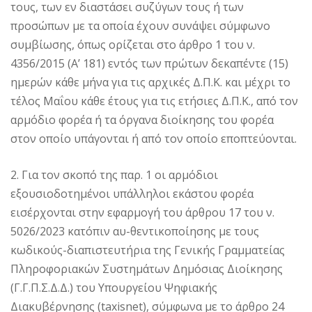
τους, των εν διαστάσει συζύγων τους ή των
προσώπων με τα οποία έχουν συνάψει σύμφωνο
συμβίωσης, όπως ορίζεται στο άρθρο 1 του ν.
4356/2015 (Α’ 181) εντός των πρώτων δεκαπέντε (15)
ημερών κάθε μήνα για τις αρχικές Δ.Π.Κ. και μέχρι το
τέλος Μαΐου κάθε έτους για τις ετήσιες Δ.Π.Κ., από τον
αρμόδιο φορέα ή τα όργανα διοίκησης του φορέα
στον οποίο υπάγονται ή από τον οποίο εποπτεύονται.
2. Για τον σκοπό της παρ. 1 οι αρμόδιοι
εξουσιοδοτημένοι υπάλληλοι εκάστου φορέα
εισέρχονται στην εφαρμογή του άρθρου 17 του ν.
5026/2023 κατόπιν αυ-θεντικοποίησης με τους
κωδικούς-διαπιστευτήρια της Γενικής Γραμματείας
Πληροφοριακών Συστημάτων Δημόσιας Διοίκησης
(Γ.Γ.Π.Σ.Δ.Δ.) του Υπουργείου Ψηφιακής
Διακυβέρνησης (taxisnet), σύμφωνα με το άρθρο 24