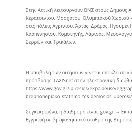
Στην Αττική λειτουργούν ΒΝΣ στους Δήμους Αχ
Κερατσινίου, Μοσχάτου, Ολυμπιακού Χωριού κ
στις πόλεις Αγρινίου, Άρτας, Δράμας, Ηγουμενί
Καρπενησίου, Κομοτηνής, Λάρισας, Μεσολογγί
Σερρών και Τρικάλων.
Η υποβολή των αιτήσεων γίνεται αποκλειστικά
πρόσβασης TAXISnet στην ηλεκτρονική διεύθυ
https://www.gov.gr/ipiresies/ekpaideuse/eggr
brephonepiako-stathmo-tes-demosias-uperesi
Συγκεκριμένα, η διαδρομή είναι: gov.gr → Εκ
Εγγραφή σε βρεφονηπιακό σταθμό της Δημόσι