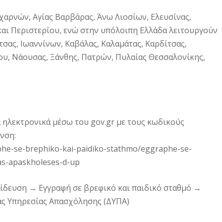
αρνών, Αγίας Βαρβάρας, Άνω Λιοσίων, Ελευσίνας,
αι Περιστερίου, ενώ στην υπόλοιπη Ελλάδα λειτουργούν
τσας, Ιωαννίνων, Καβάλας, Καλαμάτας, Καρδίτσας,
ου, Νάουσας, Ξάνθης, Πατρών, Πυλαίας Θεσσαλονίκης,
 ηλεκτρονικά μέσω του gov.gr με τους κωδικούς
νση:
aphe-se-brephiko-kai-paidiko-stathmo/eggraphe-se-
as-apaskholeses-d-up
παίδευση → Εγγραφή σε βρεφικό και παιδικό σταθμό →
ας Υπηρεσίας Απασχόλησης (ΔΥΠΑ)