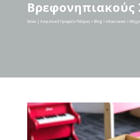
Βρεφονηπιακούς 
Intax | Λογιστικό Γραφείο Πάτρας
>
Blog
>
intax news
>
Μέχρι