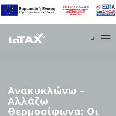
Skip
to
content
Ανακυκλώνω –
Αλλάζω
Θερμοσίφωνα: Οι