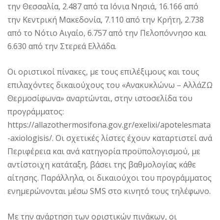
την Θεσσαλία, 2.487 από τα Ιόνια Νησιά, 16.166 από
την Κεντρική Μακεδονία, 7.110 από την Κρήτη, 2.738
από το Νότιο Αιγαίο, 6.757 από την Πελοπόννησο και
6.630 από την Στερεά Ελλάδα.
Οι οριστικοί πίνακες, με τους επιλέξιμους και τους
επιλαχόντες δικαιούχους του «Ανακυκλώνω – ΑλλάΖΩ
Θερμοσίφωνα» αναρτώνται, στην ιστοσελίδα του
προγράμματος:
https://allazothermosifona.gov.gr/exelixi/apotelesmata
-axiologisis/. Οι σχετικές λίστες έχουν καταρτιστεί ανά
Περιφέρεια και ανά κατηγορία προϋπολογισμού, με
αντίστοιχη κατάταξη, βάσει της βαθμολογίας κάθε
αίτησης. Παράλληλα, οι δικαιούχοι του προγράμματος
ενημερώνονται μέσω SMS στο κινητό τους τηλέφωνο.
Με την ανάρτηση των οριστικών πινάκων, οι