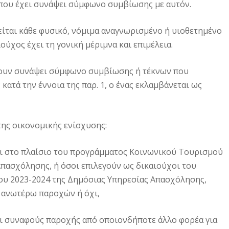
 που έχει συνάψει σύμφωνο συμβίωσης με αυτόν.
είται κάθε φυσικό, νόμιμα αναγνωρισμένο ή υιοθετημένο
ιούχος έχει τη γονική μέριμνα και επιμέλεια.
χουν συνάψει σύμφωνο συμβίωσης ή τέκνων που
κατά την έννοια της παρ. 1, ο ένας εκλαμβάνεται ως
της οικονομικής ενίσχυσης:
οι στο πλαίσιο του προγράμματος Κοινωνικού Τουρισμού
πασχόλησης, ή όσοι επιλεγούν ως δικαιούχοι του
υ 2023-2024 της Δημόσιας Υπηρεσίας Απασχόλησης,
ν ανωτέρω παροχών ή όχι,
οι συναφούς παροχής από οποιονδήποτε άλλο φορέα για