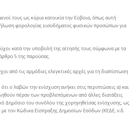
μενοί τους ως κύρια κατοικία την Εύβοια, όπως αυτή
 δήλωση φορολογίας εισοδήματος φυσικών προσώπων για
ύχοι κατά την υποβολή της αίτησής τους σύμφωνα με τα
άρθρο 5 της παρούσας.
χοι από τις αρμόδιες ελεγκτικές αρχές για τη διαπίστωση
) ότι ο λαβών την ενίσχυση ανήκει στις περιπτώσεις α) και
ιβληθούν πέραν των προβλεπόμενων από άλλες διατάξεις
κό Δημόσιο του συνόλου της χορηγηθείσας ενίσχυσης, ως
ε τον Κώδικα Είσπραξης Δημοσίων Εσόδων (ΚΕΔΕ, ν.δ.