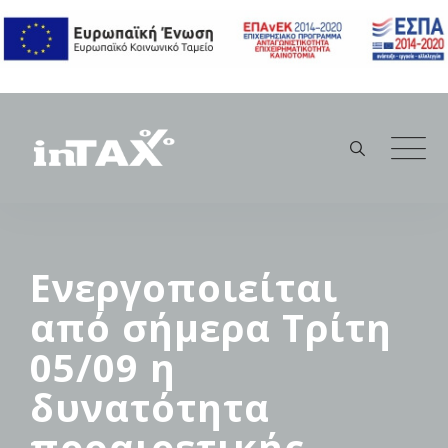
Skip
to
content
Ενεργοποιείται
από σήμερα Τρίτη
05/09 η
δυνατότητα
προαιρετικής