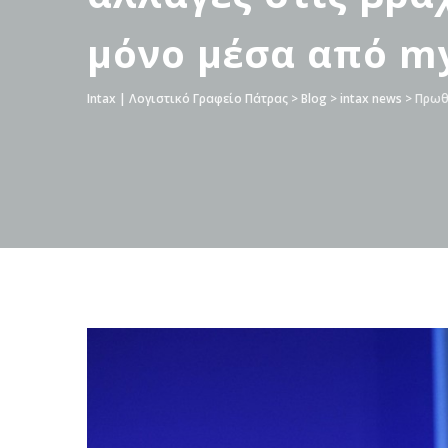
μόνο μέσα από m
Intax | Λογιστικό Γραφείο Πάτρας
>
Blog
>
intax news
>
Πρωθυ