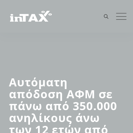
Skip
to
content
Αυτόματη
απόδοση ΑΦΜ σε
πάνω από 350.000
ανηλίκους άνω
των 12 ετών από