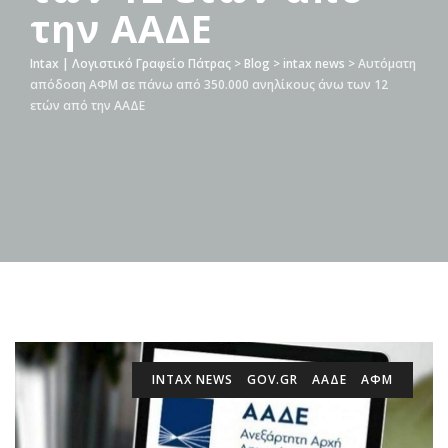
την ΑΑΔΕ
Intax | Λογιστικό Γραφείο Πάτρας
>
Blog
>
intax news
>
Αυτόματη
απόδοση ΑΦΜ σε πάνω από 350.000 ανηλίκους άνω των 12
ετών από την ΑΑΔΕ
INTAX NEWS
GOV.GR
ΑΑΔΕ
ΑΦΜ