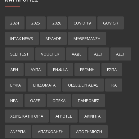
2024
2025
2026
COVID 19
GOV.GR
INTAX NEWS
MYAADE
MYΘΈΡΜΑΝΣΗ
SELF TEST
VOUCHER
ΑΑΔΕ
ΑΣΕΠ
ΑΣΕΠ
ΔΕΗ
ΔΥΠΑ
ΕΝ.Φ.Ι.Α
ΕΡΓΑΝΗ
ΕΣΠΑ
ΕΦΚΑ
ΕΠΙΔΌΜΑΤΑ
ΘΕΣΕΙΣ ΕΡΓΑΣΙΑΣ
ΙΚΑ
ΝΕΑ
ΟΑΕΕ
ΟΠΕΚΑ
ΠΛΗΡΩΜΕΣ
ΧΩΡΊΣ ΚΑΤΗΓΟΡΊΑ
ΑΓΡΟΤΕΣ
ΑΚΙΝΗΤΑ
ΑΝΕΡΓΙΑ
ΑΠΑΣΧΟΛΗΣΗ
ΑΠΟΖΗΜΙΩΣΗ