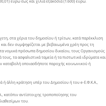
0,01) ευρώ έως και χίλια εξακόσια (1.600) ευρώ.
χετη, στα χέρια του δημοσίου ή τρίτων, κατά παρέκκλιση
ι και δεν συμψηφίζεται με βεβαιωμένα χρέη προς τη
, τα νομικά πρόσωπα δημοσίου δικαίου, τους Οργανισμούς
τους, τα ασφαλιστικά ταμεία ή τα πιστωτικά ιδρύματα και
την καταβολή οποιασδήποτε παροχής κοινωνικού ή
ά ή άλλη κράτηση υπέρ του Δημοσίου ή του e-Ε.Φ.Κ.Α.,
Α., κατόπιν αντίστοιχης τροποποίησης του
διαθεσίμων του.