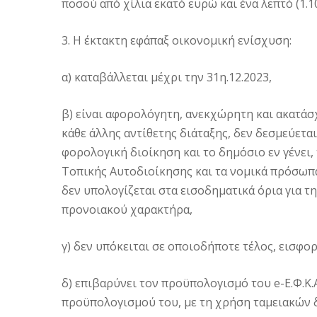
ποσού από χίλια εκατό ευρώ και ένα λεπτό (1.10
3. Η έκτακτη εφάπαξ οικονομική ενίσχυση:
α) καταβάλλεται μέχρι την 31η.12.2023,
β) είναι αφορολόγητη, ανεκχώρητη και ακατάσ
κάθε άλλης αντίθετης διάταξης, δεν δεσμεύετα
φορολογική διοίκηση και το δημόσιο εν γένει
Τοπικής Αυτοδιοίκησης και τα νομικά πρόσωπά 
δεν υπολογίζεται στα εισοδηματικά όρια για 
προνοιακού χαρακτήρα,
γ) δεν υπόκειται σε οποιοδήποτε τέλος, εισφορ
δ) επιβαρύνει τον προϋπολογισμό του e-Ε.Φ.Κ.
προϋπολογισμού του, με τη χρήση ταμειακών 