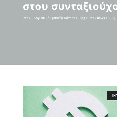
στου συνταξιούχ
Intax | Λογιστικό Γραφείο Πάτρας
>
Blog
>
intax news
>
Έως 3
IN