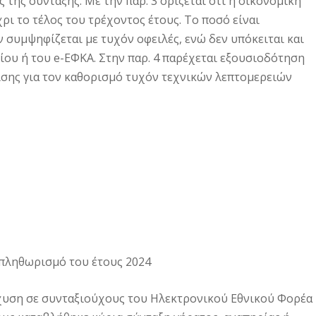
 της σύνταξης. Με την παρ. 3 ορίζεται ότι η οικονομική
ι το τέλος του τρέχοντος έτους. Το ποσό είναι
 συμψηφίζεται με τυχόν οφειλές, ενώ δεν υπόκειται και
ίου ή του e-ΕΦΚΑ. Στην παρ. 4 παρέχεται εξουσιοδότηση
ισης για τον καθορισμό τυχόν τεχνικών λεπτομερειών
πληθωρισμό του έτους 2024
σχυση σε συνταξιούχους του Ηλεκτρονικού Εθνικού Φορέα