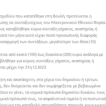
σχεδίου που κατατέθηκε στη Βουλή, προτείνεται η
υσης σε συνταξιούχους του Ηλεκτρονικού Εθνικού Φορέα
ίους καταβλήθηκε κύρια σύνταξη γήρατος, αναπηρίας ή
κατά τον μήνα αυτό είχαν ποσό προσωπικής διαφοράς
ροσαρμογή των συντάξεων, μεγαλύτερο των δέκα (10)
ται από εκατό (100) έως διακόσια (200) ευρώ ανάλογα με
λήθηκε για κύριες συντάξεις γήρατος, αναπηρίας ή
αι μέχρι την 31η.12.2023.
τη και ακατάσχετη, στα χέρια του δημοσίου ή τρίτων,
ς, δεν δεσμεύεται και δεν συμψηφίζεται με βεβαιωμένα
όσιο εν γένει, τα νομικά πρόσωπα δημοσίου δικαίου, τους
μικά πρόσωπά τους, τα ασφαλιστικά ταμεία ή τα πιστωτικ
 όρια για την καταβολή οποιασδήποτε παροχής κοινωνικο