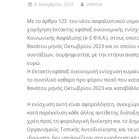
8 Δεκεμβρίου 2023
zetintax
Με το άρθρο 123 του νέου ασφαλιστικού νομο
χορήγηση έκτακτης εφάπαξ οικονομικής ενίσχ
Κοινωνικής Ασφάλισης (e-Ε.Φ.Κ.Α.), στους οπο
θανάτου μηνός Οκτωβρίου 2023 και οι οποίοι 
συντάξεων, συμψηφιστέας με την ετήσια αναπ
ευρώ.
Η έκτακτη εφάπαξ οικονομική ενίσχυση κυμαίνε
το συνολικό καθαρό προ φόρου ποσό που καταβ
θανάτου μηνός Οκτωβρίου 2023 και καταβάλλετ
Η ενίσχυση αυτή είναι αφορολόγητη, ανεκχώρη
κατά παρέκκλιση κάθε άλλης αντίθετης διάταξη
χρέη προς τη φορολογική διοίκηση και το Δημ
Οργανισμούς Τοπικής Αυτοδιοίκησης και τα νο
ιδρύματα, δεν υπολογίζεται στα εισοδηματικά