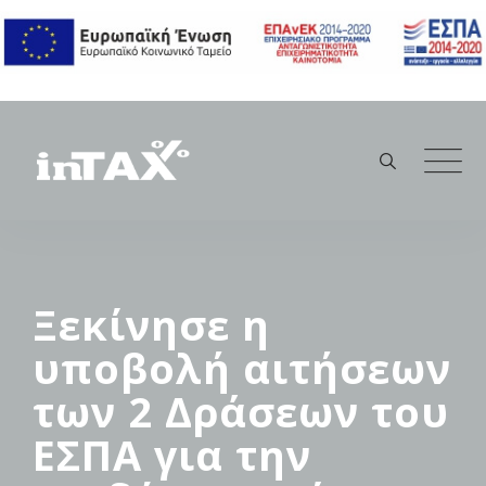
Skip
to
content
Ξεκίνησε η
υποβολή αιτήσεων
των 2 Δράσεων του
ΕΣΠΑ για την