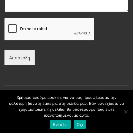
μ
υ
α
μ
*
ο
*
Αποστολή
Χρησιμοποιούμε cookies για να σας προσφέρουμε την
καλύτερη δυνατή εμπειρία στη σελίδα μας. Εάν συνεχίσετε να
Copyright © intax.gr All Rights Reserved. | Developed by
χρησιμοποιείτε τη σελίδα, θα υποθέσουμε πως είστε
Best Cybernetics
ικανοποιημένοι με αυτό.
Εντάξει
Όχι