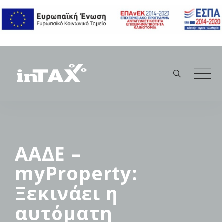
Skip
to
content
ΑΑΔΕ –
myProperty:
Ξεκινάει η
αυτόματη