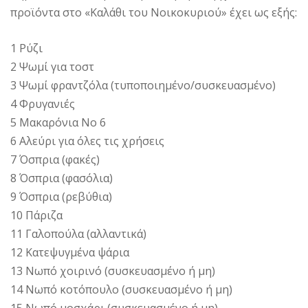
προϊόντα στο «Καλάθι του Νοικοκυριού» έχει ως εξής:
1 Ρύζι
2 Ψωμί για τoστ
3 Ψωμί φραντζόλα (τυποποιημένο/συσκευασμένο)
4 Φρυγανιές
5 Μακαρόνια Νο 6
6 Αλεύρι για όλες τις χρήσεις
7 Όσπρια (φακές)
8 Όσπρια (φασόλια)
9 Όσπρια (ρεβύθια)
10 Πάριζα
11 Γαλοπούλα (αλλαντικά)
12 Κατεψυγμένα ψάρια
13 Νωπό χοιρινό (συσκευασμένο ή μη)
14 Νωπό κοτόπουλο (συσκευασμένο ή μη)
15 Νωπό μοσχάρι (συσκευασμένο ή μη)