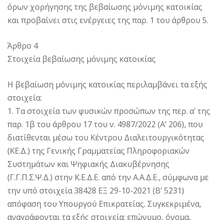
όρων χορήγησης της βεβαίωσης μόνιμης κατοικίας
και προβαίνει στις ενέργειες της παρ. 1 του άρθρου 5.
Άρθρο 4
Στοιχεία βεβαίωσης μόνιμης κατοικίας
Η βεβαίωση μόνιμης κατοικίας περιλαμβάνει τα εξής
στοιχεία:
1. Τα στοιχεία των φυσικών προσώπων της περ. α’ της
παρ. 1β του άρθρου 17 του ν. 4987/2022 (Α’ 206), που
διατίθενται μέσω του Κέντρου Διαλειτουργικότητας
(ΚΕ.Δ.) της Γενικής Γραμματείας Πληροφοριακών
Συστημάτων και Ψηφιακής Διακυβέρνησης
(Γ.Γ.Π.Σ.Ψ.Δ.) στην Κ.Ε.Δ.Ε. από την Α.Α.Δ.Ε., σύμφωνα με
την υπό στοιχεία 38428 ΕΞ 29-10-2021 (Β’ 5231)
απόφαση του Υπουργού Επικρατείας. Συγκεκριμένα,
αναγράφονται τα εξής στοιχεία: επώνυμο, όνομα,