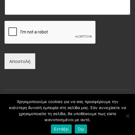
ν
μ
υ
α
μ
*
ο
*
Αποστολή
Χρησιμοποιούμε cookies για να σας προσφέρουμε την
καλύτερη δυνατή εμπειρία στη σελίδα μας. Εάν συνεχίσετε να
Copyright © intax.gr All Rights Reserved. | Developed by
χρησιμοποιείτε τη σελίδα, θα υποθέσουμε πως είστε
Best Cybernetics
ικανοποιημένοι με αυτό.
Εντάξει
Όχι