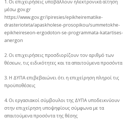
1. Οι επιχειρήσεις υποβάλλουν ηλεκτρονικά αίτηση
μέσω gov.gr
https://www.gov.gr/ipiresies/epikheirematike-
drasterioteta/apaskholese-prosopikou/summetokhe-
epikheireseon-ergodoton-se-programmata-katartises-
anergon
2. Οι επιχειρήσεις προσδιορίζουν τον αριθμό των
θέσεων, τις ειδικότητες και τα απαιτούμενα προσόντα
3. H ΔΥΠΑ επιβεβαιώνει ότι η επιχείρηση πληροί τις
προϋποθέσεις
4. Οι εργασιακοί σύμβουλοι της ΔΥΠΑ υποδεικνύουν
στην επιχείρηση υποψηφίους σύμφωνα με τα
απαιτούμενα προσόντα της θέσης